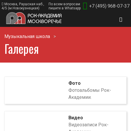
Москва, Раушская наб.,
По всем вопросам
+7 (495) 968-07-37
4/5 (м.Новокузнецкая)
пишите в Whatsapp
Музыкальная школа
Галерея
Фото
Фотоальбомы Рок-
Академии.
Видео
Видеозаписи Рок-