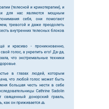
апии (телесной и крикотерапии), и
ики для нас являются мощным
понимания себя, они помогают
ием, тревогой и даже преодолеть
жесть внутренних телесных блоков
щё и красиво - проникновенно,
вой голос, а укрепить его! Да-да,
азала, что экстремальные техники
доровье.
частье в глазах людей, которым
дена, что любой голос может быть
меня большая честь нести в себе
оследовательницы Cathrine Sadolin
от священный донорский грааль,
ь, как он приживается 🙏