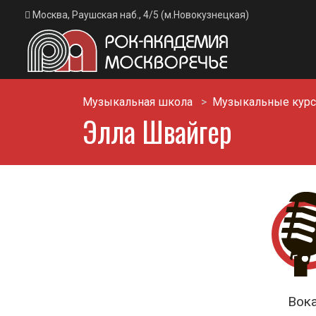
Москва, Раушская наб., 4/5 (м.Новокузнецкая)
Музыкальная школа
Музыкальные кур
Элла Швайгер
Вок