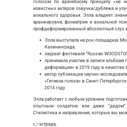
голосом по врачебному принципу «не на
известных актёров озвучки/дубляжа и улу
вокального здоровья. Элла владеет знан
аранжировки, фониатрии и вокальной псих
профдеформированный абсолютный слух ве
Элла выступала на рок-площадках Мос
Калининграда;
лауреат фестиваля "Russian WOODSTO
принимала участие в записи альбома 
деформации» в 2019 году в качестве 
автор публикации научно-исследовате
«Гигиена голоса» в Санкт-Петербургс
2014 году.
Элла работает с любым уровнем подготовк
опытным солдатом или даже "дедом".
Стилистика и направления, которые вы мож
👉эстрада,