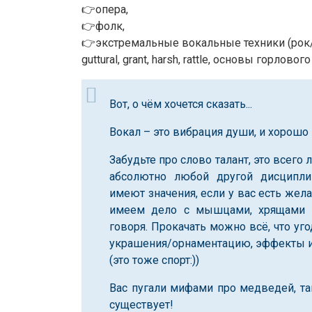
👉опера,
👉фолк,
👉экстремальные вокальные техники (рок/дра
guttural, grant, harsh, rattle, основы горлового
Вот, о чём хочется сказать...
Вокал – это вибрация души, и хорошо п
Забудьте про слово талант, это всего 
абсолютно любой другой дисципли
имеют значения, если у вас есть жел
имеем дело с мышцами, хрящами и
говоря. Прокачать можно всё, что уго
украшения/орнаментацию, эффекты и
(это тоже спорт:))
Вас пугали мифами про медведей, та
существует!