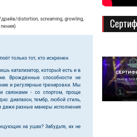
Серти
йв/distortion, screaming, growling,
 пения).
оёт только тот, кто искренен.
лишь катализатор, который есть и в
не. Врождённые способности не
ание и регулярные тренировки. Мы
 связками - со спортом, проще
дно: диапазон, тембр, любой стиль,
 даже разные манеры исполнения
нцующих на ушах? Забудьте, их не