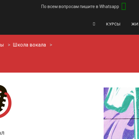
По всем вопросам
пишите в Whatsapp
КУРСЫ
ЖИ
сы
Школа вокала
ал