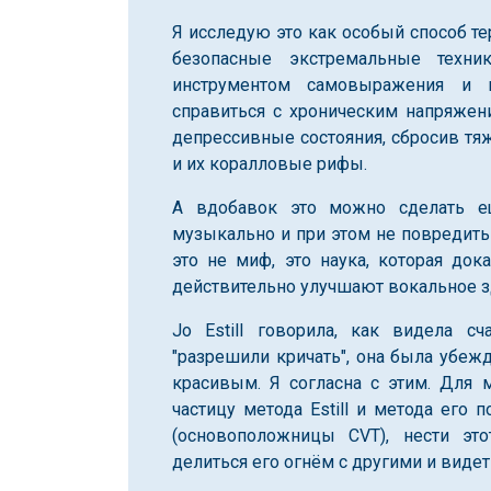
Я исследую это как особый способ тер
безопасные экстремальные техн
инструментом самовыражения и 
справиться с хроническим напряжен
депрессивные состояния, сбросив тя
и их коралловые рифы.
А вдобавок это можно сделать е
музыкально и при этом не повредить с
это не миф, это наука, которая док
действительно улучшают вокальное з
Jo Estill говорила, как видела с
"разрешили кричать", она была убеж
красивым. Я согласна с этим. Для 
частицу метода Estill и метода его п
(основоположницы CVT), нести эт
делиться его огнём с другими и видет