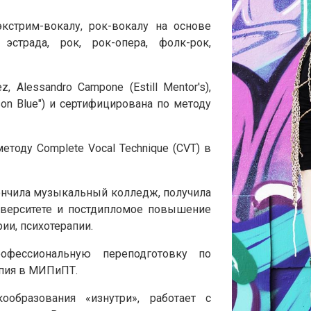
стрим-вокалу, рок-вокалу на основе
эстрада, рок, рок-опера, фолк-рок,
z, Alessandro Campone (Estill Mentor's),
son Blue") и сертифицирована по методу
оду Complete Vocal Technique (CVT) в
кончила музыкальный колледж, получила
верситете и постдипломое повышение
ии, психотерапии.
фессиональную переподготовку по
апия в МИПиПТ.
ообразования «изнутри», работает с