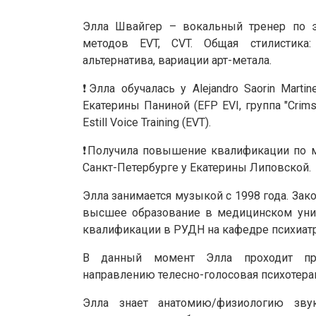
Элла Швайгер – вокальный тренер по эк
методов EVT, CVT. Общая стилистика: 
альтернатива, вариации арт-метала.
❗Элла обучалась у Alejandro Saorin Martine
Екатерины Паниной (EFP EVI, группа "Crim
Estill Voice Training (EVT).
❗Получила повышение квалификации по мет
Санкт-Петербурге у Екатерины Липовской.
Элла занимается музыкой с 1998 года. За
высшее образование в медицинском уни
квалификации в РУДН на кафедре психиатр
В данный момент Элла проходит про
направлению телесно-голосовая психотер
Элла знает анатомию/физиологию звук