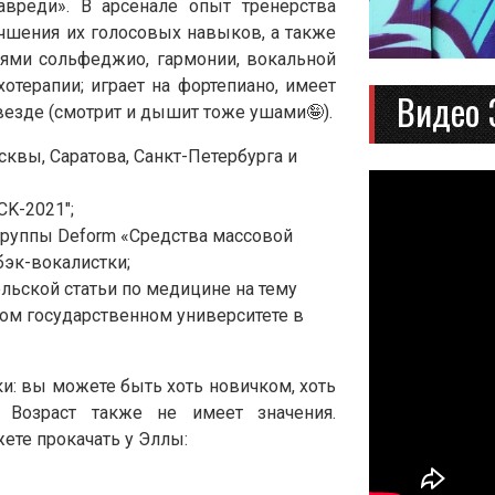
вреди». В арсенале опыт тренерства
чшения их голосовых навыков, а также
иями сольфеджио, гармонии, вокальной
отерапии; играет на фортепиано, имеет
Видео 
зде (смотрит и дышит тоже ушами🤪).
квы, Саратова, Санкт-Петербурга и
CK-2021";
группы Deform «Средства массовой
бэк-вокалистки;
льской статьи по медицине на тему
ком государственном университете в
и: вы можете быть хоть новичком, хоть
 Возраст также не имеет значения.
ете прокачать у Эллы: