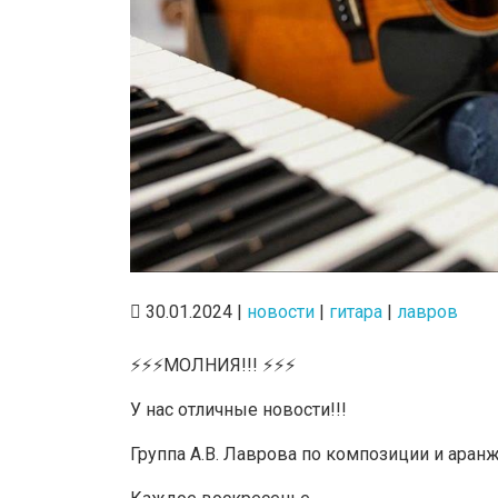
30.01.2024 |
новости
|
гитара
|
лавров
⚡️⚡️⚡️МОЛНИЯ!!! ⚡️⚡️⚡️
У нас отличные новости!!!
Группа А.В. Лаврова по композиции и аранж