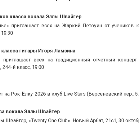
иков класса вокала Эллы Швайгер
е» приглашает всех на Жаркий Летоуин от учеников кл
 19:30
в класса гитары Игоря Ламзина
" приглашает всех на традиционный отчётный концерт
 244-й класс, 19.00
а Рок-Ёлку-2026 в клуб Live Stars (Берсеневский пер., 5, ст
сса вокала Эллы Швайгер
 Швайгер, «Twenty One Club» Новый Арбат, 21с1, 30 октябр