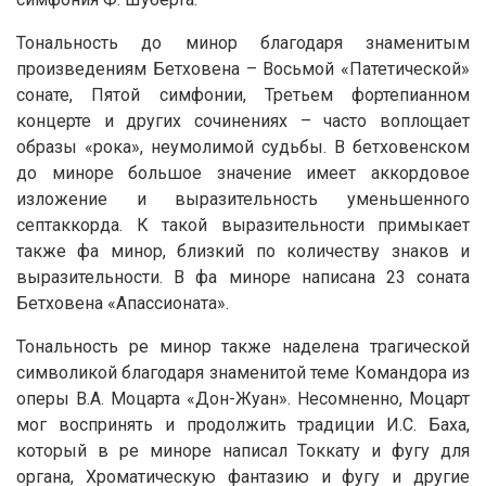
Тональность до минор благодаря знаменитым
произведениям Бетховена – Восьмой «Патетической»
сонате, Пятой симфонии, Третьем фортепианном
концерте и других сочинениях – часто воплощает
образы «рока», неумолимой судьбы. В бетховенском
до миноре большое значение имеет аккордовое
изложение и выразительность уменьшенного
септаккорда. К такой выразительности примыкает
также фа минор, близкий по количеству знаков и
выразительности. В фа миноре написана 23 соната
Бетховена «Апассионата».
Тональность ре минор также наделена трагической
символикой благодаря знаменитой теме Командора из
оперы В.А. Моцарта «Дон-Жуан». Несомненно, Моцарт
мог воспринять и продолжить традиции И.С. Баха,
который в ре миноре написал Токкату и фугу для
органа, Хроматическую фантазию и фугу и другие