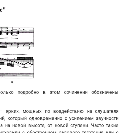
колько подробно в этом сочинении обозначены
 – ярких, мощных по воздействию на слушателя
ий, который одновременно с усилением звучности
 на новой высоте, от новой ступени. Часто такие
сходили с обострением ладового тяготения или с