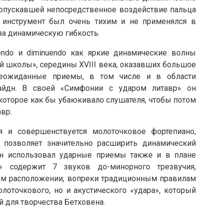
опускавшей непосредственное воздействие пальца
от инструмент был очень тихим и не применялся в
 за динамическую гибкость.
endo и diminuendo как яркие динамические волны
 школы», середины XVIII века, оказавших большое
 Неожиданные приемы, в том числе и в области
айдн. В своей «Симфонии с ударом литавр» он
 которое как бы убаюкивало слушателя, чтобы потом
вр.
я и совершенствуется молоточковое фортепиано,
 позволяет значительно расширить динамический
вен использовал ударные приемы также и в плане
ы» содержит 7 звуков до-минорного трезвучия,
ом расположении, вопреки традиционным правилам
лоточкового, но и акустического «удара», который
й для творчества Бетховена.