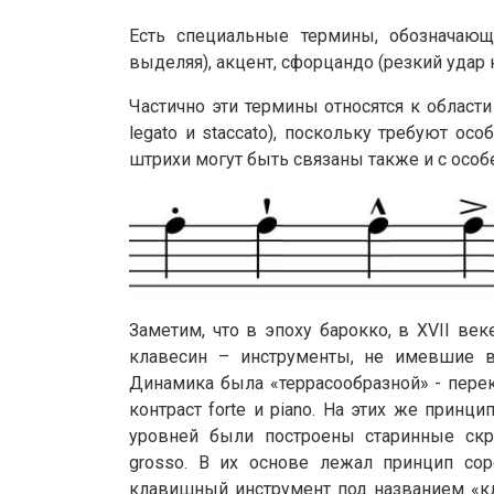
Есть специальные термины, обозначающи
выделяя), акцент, сфорцандо (резкий удар 
Частично эти термины относятся к област
legato и staccato), поскольку требуют ос
штрихи могут быть связаны также и с осо
Заметим, что в эпоху барокко, в XVII ве
клавесин – инструменты, не имевшие в
Динамика была «террасообразной» - пере
контраст forte и piano. На этих же принц
уровней были построены старинные скр
grosso. В их основе лежал принцип со
клавишный инструмент под названием «к