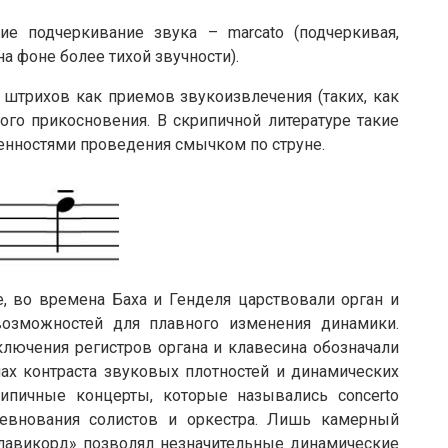
е подчеркивание звука – marcato (подчеркивая,
на фоне более тихой звучности).
и штрихов как приемов звукоизвлечения (таких, как
обого прикосновения. В скрипичной литературе такие
бенностями проведения смычком по струне.
ке, во времена Баха и Генделя царствовали орган и
озможностей для плавного изменения динамики.
ключения регистров органа и клавесина обозначали
ипах контраста звуковых плотностей и динамических
ипичные концерты, которые назывались concerto
ревнования солистов и оркестра. Лишь камерный
лавикорд» позволял незначительные динамические