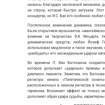
нюансы благодаря несложной механике, д
на струну, которая быстро затухала. Эт
концертах, но И.С. Бах его особенно любил
Постепенное изменение динамики, cresc
были открытием музыкантов «мангеймской
влияние на творчество В.А. Моцарта.
динамических средств, любил Йозеф Г
использовал медленное и тихое звучание,
«разбудить» его неожиданным ударом лита
Во времена Л. Ван Бетховена создаетс
которое допускает «ударные» приемы и
диапазон пианиста. Заметим, что Бетхо
регистра: начало «Патетической сонат
расположенных в низком регистре в тесн
гармонии. Возникает эффект не только мо
дополняет образ удара судьбы, характерны