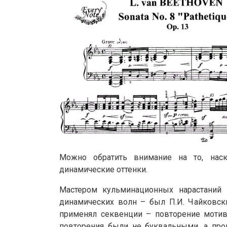
Можно обратить внимание на то, нас
динамические оттенки.
Мастером кульминационных нарастаний
динамических волн – был П.И. Чайковск
применял секвенции – повторение мотива
повторения были не буквальными, а прои