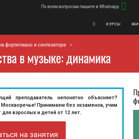
По всем вопросам
пишите в Whatsapp
КУРСЫ
ЖИ
на фортепиано и синтезаторе
тва в музыке: динамика
П
ущий преподаватель непонятно объясняет?
ф
 Москворечье! Принимаем без экзаменов, учим
 для взрослых и детей от 12 лет.
аться на занятия