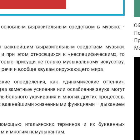
Об
 основным выразительным средством в музыке -
П
Пр
т к важнейшим выразительным средствам музыки,
Мо
и при этом относящихся к «неспецифическим», то
торые присущи не только музыкальному искусству,
й речи и вообще звукам окружающего мира.
кие определения, как «динамические оттенки»,
два заметные усиления или ослабления звука могут
олыбельного укачивания и многих других процессов,
 с важнейшими жизненными функциями – дыханием
 помощью итальянских терминов и их буквенных
ом и многим немузыкантам.