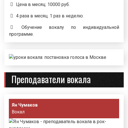
Цена в месяц: 10000 руб.
4 раза в месяц. 1 раз в неделю.
Обучение вокалу по индивидуальной
программе.
Преподаватели вокала
Ян Чумаков
Кристина Кочмарик
Элла Швайгер
Анна Акопова
Анна Акопова
Мила Новак
Ян Чумаков
Вокал
Вокал
Вокал
Вокал
Вокал
Вокал
Вокал