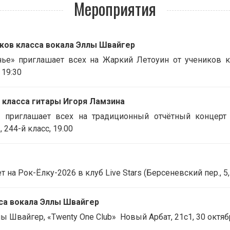
Мероприятия
иков класса вокала Эллы Швайгер
е» приглашает всех на Жаркий Летоуин от учеников кл
 19:30
в класса гитары Игоря Ламзина
" приглашает всех на традиционный отчётный концерт
 244-й класс, 19.00
а Рок-Ёлку-2026 в клуб Live Stars (Берсеневский пер., 5, ст
сса вокала Эллы Швайгер
 Швайгер, «Twenty One Club» Новый Арбат, 21с1, 30 октябр