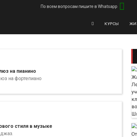
По всем вопросам
пишите в Whatsapp
КУРСЫ
ЖИ
люз на пианино
люз на фортепиано
вого стиля в музыке
 джаз.